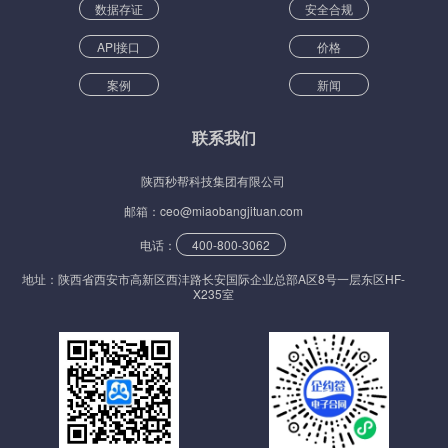
数据存证
安全合规
API接口
价格
案例
新闻
联系我们
陕西秒帮科技集团有限公司
邮箱：ceo@miaobangjituan.com
电话：
400-800-3062
地址：陕西省西安市高新区西沣路长安国际企业总部A区8号一层东区HF-
X235室