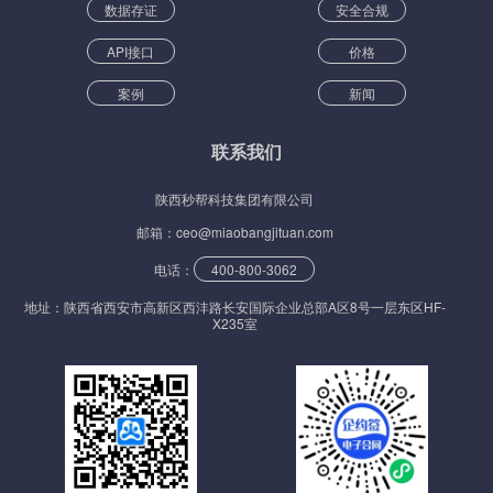
数据存证
安全合规
API接口
价格
案例
新闻
联系我们
陕西秒帮科技集团有限公司
邮箱：ceo@miaobangjituan.com
电话：
400-800-3062
地址：陕西省西安市高新区西沣路长安国际企业总部A区8号一层东区HF-
X235室